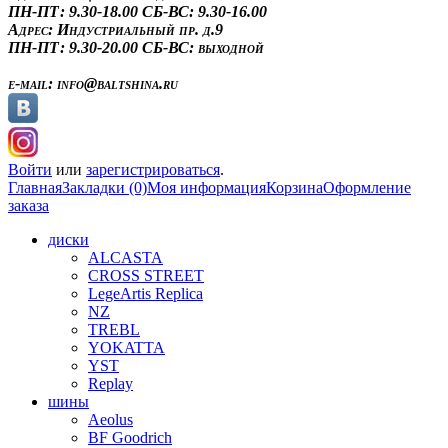
ПН-ПТ: 9.30-18.00
СБ-ВС: 9.30-16.00
Адрес:
Индустриальный пр. д.9
ПН-ПТ: 9.30-20.00
СБ-ВС: выходной
e-mail:
info@baltshina.ru
Войти
или
зарегистрироваться
.
Главная
Закладки (0)
Моя информация
Корзина
Оформление
заказа
диски
ALCASTA
CROSS STREET
LegeArtis Replica
NZ
TREBL
YOKATTA
YST
Replay
шины
Aeolus
BF Goodrich