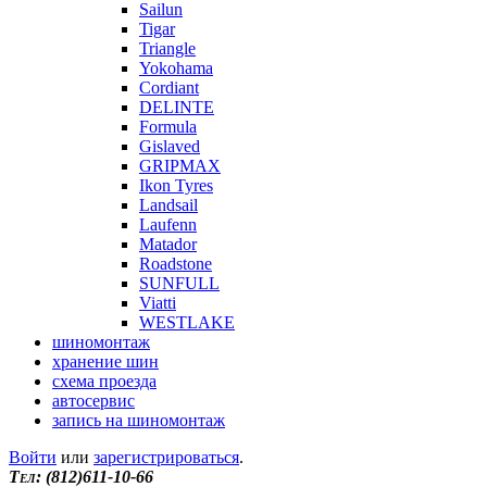
Sailun
Tigar
Triangle
Yokohama
Cordiant
DELINTE
Formula
Gislaved
GRIPMAX
Ikon Tyres
Landsail
Laufenn
Matador
Roadstone
SUNFULL
Viatti
WESTLAKE
шиномонтаж
хранение шин
схема проезда
автосервис
запись на шиномонтаж
Войти
или
зарегистрироваться
.
Tел: (812)611-10-66