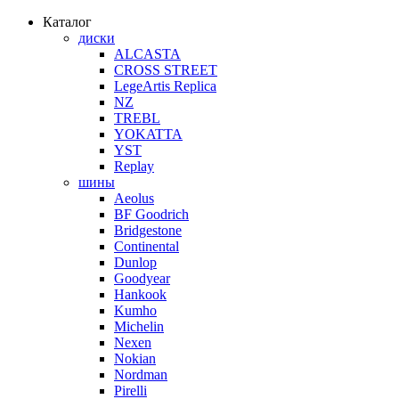
Каталог
диски
ALCASTA
CROSS STREET
LegeArtis Replica
NZ
TREBL
YOKATTA
YST
Replay
шины
Aeolus
BF Goodrich
Bridgestone
Continental
Dunlop
Goodyear
Hankook
Kumho
Michelin
Nexen
Nokian
Nordman
Pirelli