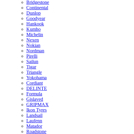
Bridgestone
Continental
Dunlop
Goodyear
Hankook
Kumho
Michelin
Nexen
Nokian
Nordman
Pirelli
Sailun
Tigar
Triangle
Yokohama
Cordiant
DELINTE
Formula
Gislaved
GRIPMAX
Ikon Tyres
Landsail
Laufenn
Matador
Roadstone