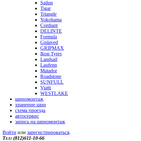
Sailun
Tigar
Triangle
Yokohama
Cordiant
DELINTE
Formula
Gislaved
GRIPMAX
Ikon Tyres
Landsail
Laufenn
Matador
Roadstone
SUNFULL
Viatti
WESTLAKE
шиномонтаж
хранение шин
схема проезда
автосервис
запись на шиномонтаж
Войти
или
зарегистрироваться
.
Tел: (812)611-10-66