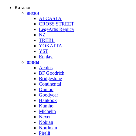
Каталог
диски
ALCASTA
CROSS STREET
LegeArtis Replica
NZ
TREBL
YOKATTA
YST
Replay
шины
Aeolus
BF Goodrich
Bridgestone
Continental
Dunlop
Goodyear
Hankook
Kumho
Michelin
Nexen
Nokian
Nordman
Pirelli