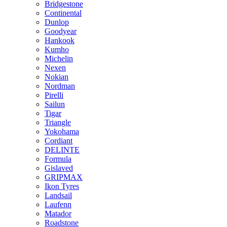
Bridgestone
Continental
Dunlop
Goodyear
Hankook
Kumho
Michelin
Nexen
Nokian
Nordman
Pirelli
Sailun
Tigar
Triangle
Yokohama
Cordiant
DELINTE
Formula
Gislaved
GRIPMAX
Ikon Tyres
Landsail
Laufenn
Matador
Roadstone