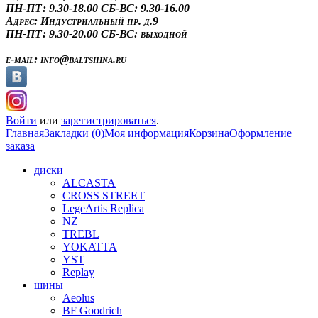
ПН-ПТ: 9.30-18.00
СБ-ВС: 9.30-16.00
Адрес:
Индустриальный пр. д.9
ПН-ПТ: 9.30-20.00
СБ-ВС: выходной
e-mail:
info@baltshina.ru
Войти
или
зарегистрироваться
.
Главная
Закладки (0)
Моя информация
Корзина
Оформление
заказа
диски
ALCASTA
CROSS STREET
LegeArtis Replica
NZ
TREBL
YOKATTA
YST
Replay
шины
Aeolus
BF Goodrich