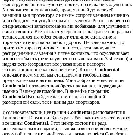
сконструированного «узора» протектора каждой модели шин.
У покрышек оптимальный, продуманный до мелочей
внешний вид протектора с низким сопротивлением качению
и необходимыми углубленными ламелями. Резина сварена со
специальными запатентованными добавками для улучшения
своих свойств. Все это дает уверенность на трассе при разных
темпах движения, обеспечивает отличное сцепление и
тормозные свойства на любой дороге. Не мало важно, что
при таких характеристиках шин, создается наилучшее
распределение давления в пятне контакта, что обуславливает
износостойкость (резина уверенно выдерживают 3–4 сезона) и
надежность (сохраняют все указанные в паспорте
эксплуатационные характеристики). Колеса
Continental
отвечают всем мировым стандартам и требованиям,
предъявляемым к автошинам. Многообразие моделей шин
Continental
позволяет подобрать покрышки, подходящие
именно Вашему автомобилю. В линейке покрышек
Continental
Вы найдете как шины для спокойной
размеренной езды, так и шины для спорткаров.
Исследовательский центр шин
Continental
располагается в
Ганновере в Германии. Здесь разрабатываются и тестируются
все шины
Continental
. Этот центр состоит из ряда
исследовательских зданий, а так же известной во всем мире,
огромной испытательной трассы, называющейся Contidrom.