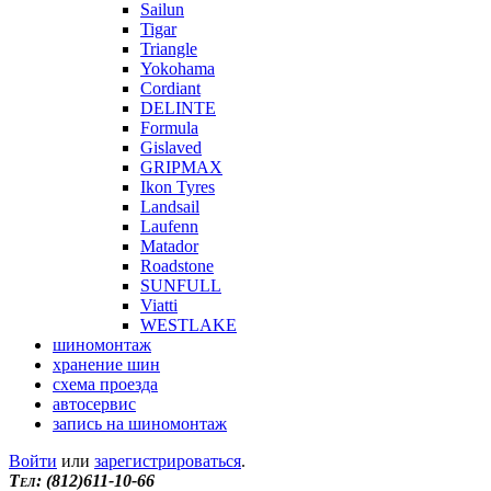
Sailun
Tigar
Triangle
Yokohama
Cordiant
DELINTE
Formula
Gislaved
GRIPMAX
Ikon Tyres
Landsail
Laufenn
Matador
Roadstone
SUNFULL
Viatti
WESTLAKE
шиномонтаж
хранение шин
схема проезда
автосервис
запись на шиномонтаж
Войти
или
зарегистрироваться
.
Tел: (812)611-10-66