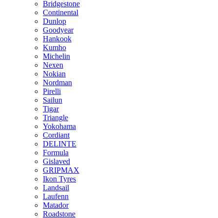
Bridgestone
Continental
Dunlop
Goodyear
Hankook
Kumho
Michelin
Nexen
Nokian
Nordman
Pirelli
Sailun
Tigar
Triangle
Yokohama
Cordiant
DELINTE
Formula
Gislaved
GRIPMAX
Ikon Tyres
Landsail
Laufenn
Matador
Roadstone