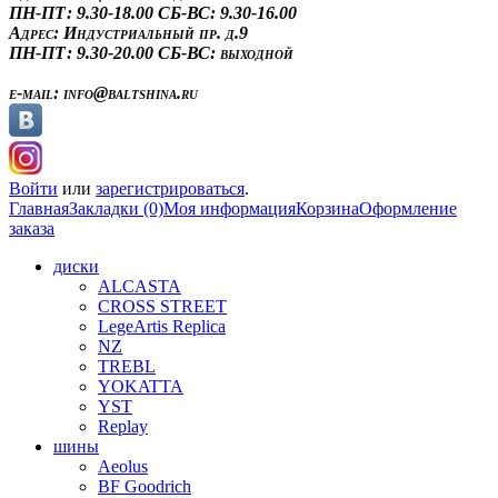
ПН-ПТ: 9.30-18.00
СБ-ВС: 9.30-16.00
Адрес:
Индустриальный пр. д.9
ПН-ПТ: 9.30-20.00
СБ-ВС: выходной
e-mail:
info@baltshina.ru
Войти
или
зарегистрироваться
.
Главная
Закладки (0)
Моя информация
Корзина
Оформление
заказа
диски
ALCASTA
CROSS STREET
LegeArtis Replica
NZ
TREBL
YOKATTA
YST
Replay
шины
Aeolus
BF Goodrich