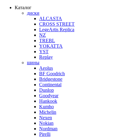
Каталог
диски
ALCASTA
CROSS STREET
LegeArtis Replica
NZ
TREBL
YOKATTA
YST
Replay
шины
Aeolus
BF Goodrich
Bridgestone
Continental
Dunlop
Goodyear
Hankook
Kumho
Michelin
Nexen
Nokian
Nordman
Pirelli