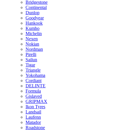
Bridgestone
Continental
Dunlop
Goodyear
Hankook
Kumho
Michelin
Nexen
Nokian
Nordman
Pirelli
Sailun
Tigar
Triangle
Yokohama
Cordiant
DELINTE
Formula
Gislaved
GRIPMAX
Ikon Tyres
Landsail
Laufenn
Matador
Roadstone