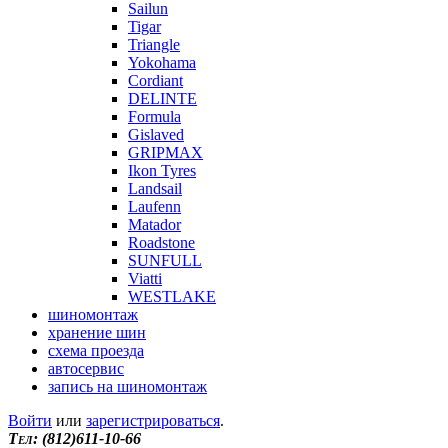
Sailun
Tigar
Triangle
Yokohama
Cordiant
DELINTE
Formula
Gislaved
GRIPMAX
Ikon Tyres
Landsail
Laufenn
Matador
Roadstone
SUNFULL
Viatti
WESTLAKE
шиномонтаж
хранение шин
схема проезда
автосервис
запись на шиномонтаж
Войти
или
зарегистрироваться
.
Tел: (812)611-10-66