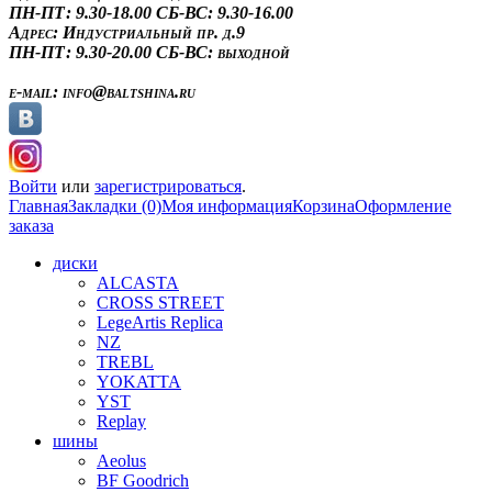
ПН-ПТ: 9.30-18.00
СБ-ВС: 9.30-16.00
Адрес:
Индустриальный пр. д.9
ПН-ПТ: 9.30-20.00
СБ-ВС: выходной
e-mail:
info@baltshina.ru
Войти
или
зарегистрироваться
.
Главная
Закладки (0)
Моя информация
Корзина
Оформление
заказа
диски
ALCASTA
CROSS STREET
LegeArtis Replica
NZ
TREBL
YOKATTA
YST
Replay
шины
Aeolus
BF Goodrich