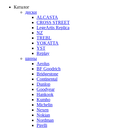
Каталог
диски
ALCASTA
CROSS STREET
LegeArtis Replica
NZ
TREBL
YOKATTA
YST
Replay
шины
Aeolus
BF Goodrich
Bridgestone
Continental
Dunlop
Goodyear
Hankook
Kumho
Michelin
Nexen
Nokian
Nordman
Pirelli