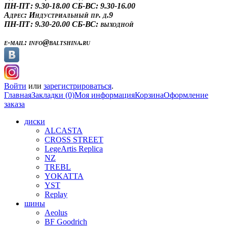
ПН-ПТ: 9.30-18.00
СБ-ВС: 9.30-16.00
Адрес:
Индустриальный пр. д.9
ПН-ПТ: 9.30-20.00
СБ-ВС: выходной
e-mail:
info@baltshina.ru
Войти
или
зарегистрироваться
.
Главная
Закладки (0)
Моя информация
Корзина
Оформление
заказа
диски
ALCASTA
CROSS STREET
LegeArtis Replica
NZ
TREBL
YOKATTA
YST
Replay
шины
Aeolus
BF Goodrich