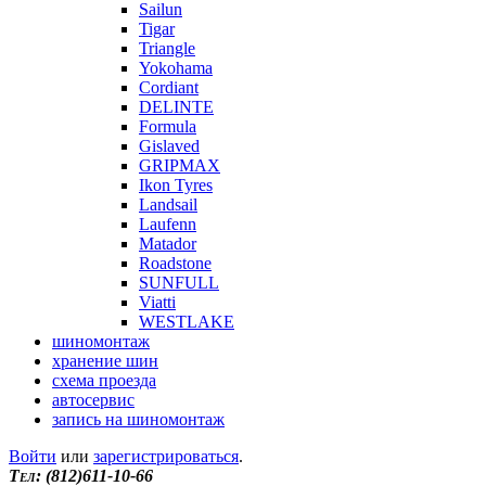
Sailun
Tigar
Triangle
Yokohama
Cordiant
DELINTE
Formula
Gislaved
GRIPMAX
Ikon Tyres
Landsail
Laufenn
Matador
Roadstone
SUNFULL
Viatti
WESTLAKE
шиномонтаж
хранение шин
схема проезда
автосервис
запись на шиномонтаж
Войти
или
зарегистрироваться
.
Tел: (812)611-10-66