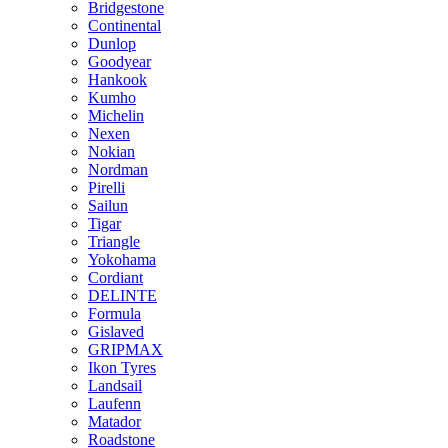
Bridgestone
Continental
Dunlop
Goodyear
Hankook
Kumho
Michelin
Nexen
Nokian
Nordman
Pirelli
Sailun
Tigar
Triangle
Yokohama
Cordiant
DELINTE
Formula
Gislaved
GRIPMAX
Ikon Tyres
Landsail
Laufenn
Matador
Roadstone