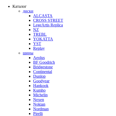
Каталог
диски
ALCASTA
CROSS STREET
LegeArtis Replica
NZ
TREBL
YOKATTA
YST
Replay
шины
Aeolus
BF Goodrich
Bridgestone
Continental
Dunlop
Goodyear
Hankook
Kumho
Michelin
Nexen
Nokian
Nordman
Pirelli