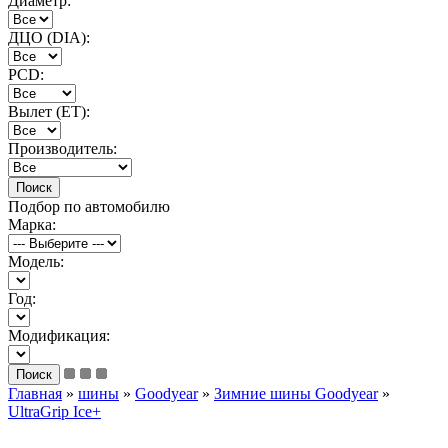
Диаметр:
ДЦО (DIA):
PCD:
Вылет (ET):
Производитель:
Подбор по автомобилю
Марка:
Модель:
Год:
Модификация:
Главная
»
шины
»
Goodyear
»
Зимние шины Goodyear
»
UltraGrip Ice+