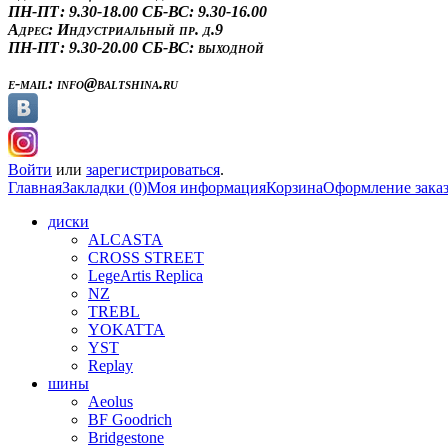
ПН-ПТ: 9.30-18.00
СБ-ВС: 9.30-16.00
Адрес:
Индустриальный пр. д.9
ПН-ПТ: 9.30-20.00
СБ-ВС: выходной
e-mail:
info@baltshina.ru
Войти
или
зарегистрироваться
.
Главная
Закладки (0)
Моя информация
Корзина
Оформление зака
диски
ALCASTA
CROSS STREET
LegeArtis Replica
NZ
TREBL
YOKATTA
YST
Replay
шины
Aeolus
BF Goodrich
Bridgestone