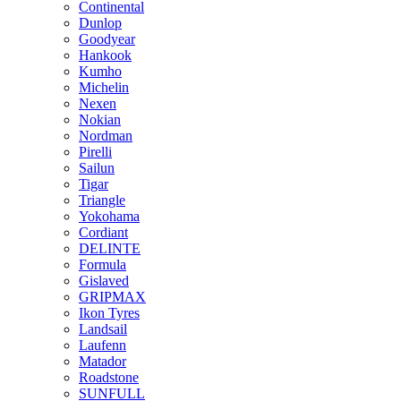
Continental
Dunlop
Goodyear
Hankook
Kumho
Michelin
Nexen
Nokian
Nordman
Pirelli
Sailun
Tigar
Triangle
Yokohama
Cordiant
DELINTE
Formula
Gislaved
GRIPMAX
Ikon Tyres
Landsail
Laufenn
Matador
Roadstone
SUNFULL