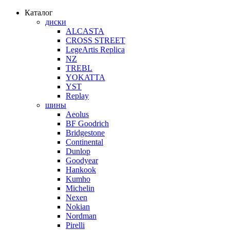
Каталог
диски
ALCASTA
CROSS STREET
LegeArtis Replica
NZ
TREBL
YOKATTA
YST
Replay
шины
Aeolus
BF Goodrich
Bridgestone
Continental
Dunlop
Goodyear
Hankook
Kumho
Michelin
Nexen
Nokian
Nordman
Pirelli