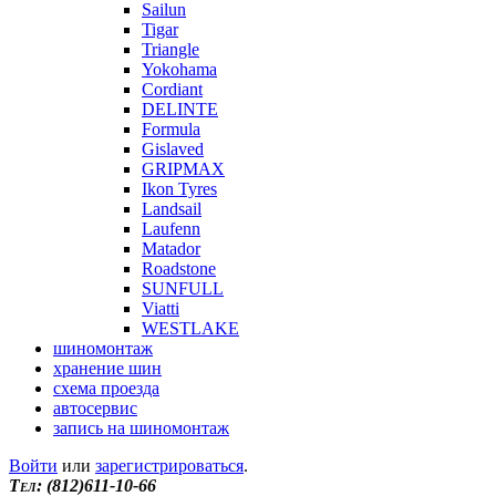
Sailun
Tigar
Triangle
Yokohama
Cordiant
DELINTE
Formula
Gislaved
GRIPMAX
Ikon Tyres
Landsail
Laufenn
Matador
Roadstone
SUNFULL
Viatti
WESTLAKE
шиномонтаж
хранение шин
схема проезда
автосервис
запись на шиномонтаж
Войти
или
зарегистрироваться
.
Tел: (812)611-10-66