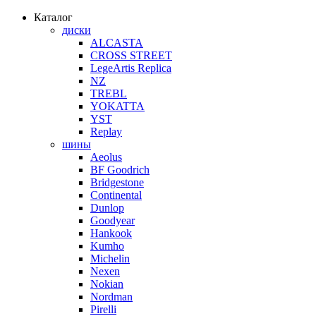
Каталог
диски
ALCASTA
CROSS STREET
LegeArtis Replica
NZ
TREBL
YOKATTA
YST
Replay
шины
Aeolus
BF Goodrich
Bridgestone
Continental
Dunlop
Goodyear
Hankook
Kumho
Michelin
Nexen
Nokian
Nordman
Pirelli