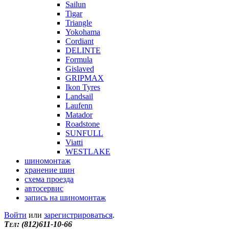
Sailun
Tigar
Triangle
Yokohama
Cordiant
DELINTE
Formula
Gislaved
GRIPMAX
Ikon Tyres
Landsail
Laufenn
Matador
Roadstone
SUNFULL
Viatti
WESTLAKE
шиномонтаж
хранение шин
схема проезда
автосервис
запись на шиномонтаж
Войти
или
зарегистрироваться
.
Tел: (812)611-10-66