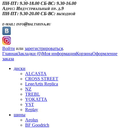
ПН-ПТ: 9.30-18.00
СБ-ВС: 9.30-16.00
Адрес:
Индустриальный пр. д.9
ПН-ПТ: 9.30-20.00
СБ-ВС: выходной
e-mail:
info@baltshina.ru
Войти
или
зарегистрироваться
.
Главная
Закладки (0)
Моя информация
Корзина
Оформление
заказа
диски
ALCASTA
CROSS STREET
LegeArtis Replica
NZ
TREBL
YOKATTA
YST
Replay
шины
Aeolus
BF Goodrich