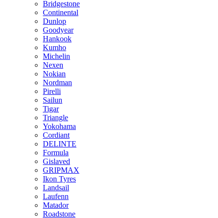
Bridgestone
Continental
Dunlop
Goodyear
Hankook
Kumho
Michelin
Nexen
Nokian
Nordman
Pirelli
Sailun
Tigar
Triangle
Yokohama
Cordiant
DELINTE
Formula
Gislaved
GRIPMAX
Ikon Tyres
Landsail
Laufenn
Matador
Roadstone