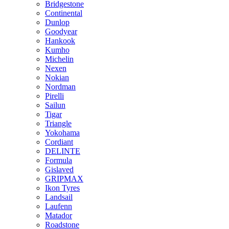
Bridgestone
Continental
Dunlop
Goodyear
Hankook
Kumho
Michelin
Nexen
Nokian
Nordman
Pirelli
Sailun
Tigar
Triangle
Yokohama
Cordiant
DELINTE
Formula
Gislaved
GRIPMAX
Ikon Tyres
Landsail
Laufenn
Matador
Roadstone