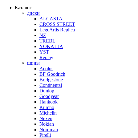
Каталог
диски
ALCASTA
CROSS STREET
LegeArtis Replica
NZ
TREBL
YOKATTA
YST
Replay
шины
Aeolus
BF Goodrich
Bridgestone
Continental
Dunlop
Goodyear
Hankook
Kumho
Michelin
Nexen
Nokian
Nordman
Pirelli