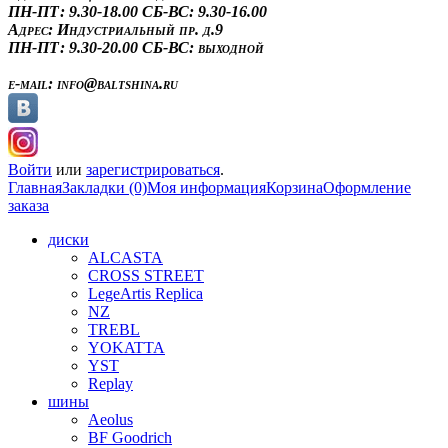
ПН-ПТ: 9.30-18.00
СБ-ВС: 9.30-16.00
Адрес:
Индустриальный пр. д.9
ПН-ПТ: 9.30-20.00
СБ-ВС: выходной
e-mail:
info@baltshina.ru
Войти
или
зарегистрироваться
.
Главная
Закладки (0)
Моя информация
Корзина
Оформление
заказа
диски
ALCASTA
CROSS STREET
LegeArtis Replica
NZ
TREBL
YOKATTA
YST
Replay
шины
Aeolus
BF Goodrich