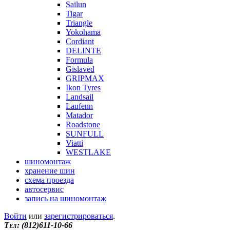
Sailun
Tigar
Triangle
Yokohama
Cordiant
DELINTE
Formula
Gislaved
GRIPMAX
Ikon Tyres
Landsail
Laufenn
Matador
Roadstone
SUNFULL
Viatti
WESTLAKE
шиномонтаж
хранение шин
схема проезда
автосервис
запись на шиномонтаж
Войти
или
зарегистрироваться
.
Tел: (812)611-10-66